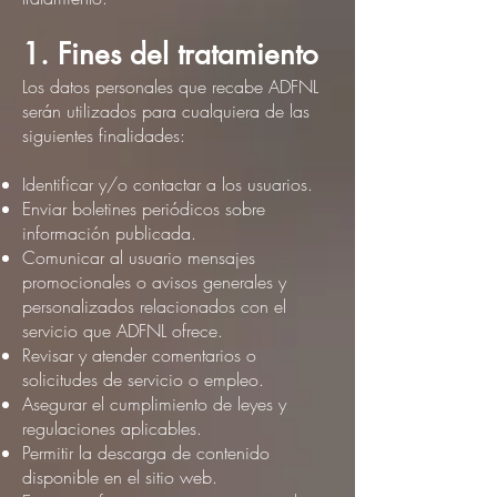
1. Fines del tratamiento
Los datos personales que recabe ADFNL
serán utilizados para cualquiera de las
siguientes finalidades:
Identificar y/o contactar a los usuarios.
Enviar boletines periódicos sobre
información publicada.
Comunicar al usuario mensajes
promocionales o avisos generales y
personalizados relacionados con el
servicio que ADFNL ofrece.
Revisar y atender comentarios o
solicitudes de servicio o empleo.
Asegurar el cumplimiento de leyes y
regulaciones aplicables.
Permitir la descarga de contenido
disponible en el sitio web.