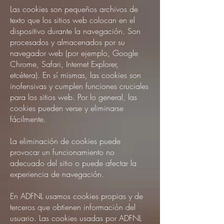
Las cookies son pequeños archivos de
texto que los sitios web colocan en el
dispositivo durante la navegación. Son
procesados y almacenados por su
navegador web (por ejemplo, Google
Chrome, Safari, Internet Explorer,
etcétera). En sí mismas, las cookies son
inofensivas y cumplen funciones cruciales
para los sitios web. Por lo general, las
cookies pueden verse y eliminarse
fácilmente.
La eliminación de cookies puede
provocar un funcionamiento no
adecuado del sitio o puede afectar la
experiencia de navegación.
En ADFNL usamos cookies propias y de
terceros que obtienen información del
usuario. Las cookies usadas por ADFNL