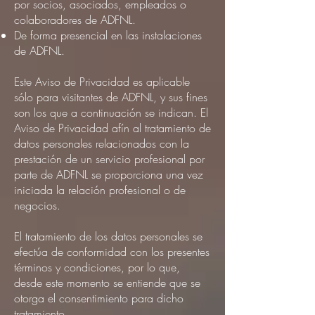
por socios, asociados, empleados o
colaboradores de ADFNL.
De forma presencial en las instalaciones
de ADFNL.
Este Aviso de Privacidad es aplicable
sólo para visitantes de ADFNL, y sus fines
son los que a continuación se indican. El
Aviso de Privacidad afín al tratamiento de
datos personales relacionados con la
prestación de un servicio profesional por
parte de ADFNL se proporciona una vez
iniciada la relación profesional o de
negocios.
El tratamiento de los datos personales se
efectúa de conformidad con los presentes
términos y condiciones, por lo que,
desde este momento se entiende que se
otorga el consentimiento para dicho
tratamiento.