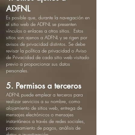
ADFNL
Es posible que, durante la navegación en
el sitio web de ADFNL se presenten
vínculos o enlaces a otros sitios. Estos
sitios son ajenos a ADFNL y se rigen por
avisos de privacidad distintos. Se debe
revisar la política de privacidad o Aviso
de Privacidad de cada sitio web visitado
previo a proporcionar sus datos
personales.
5. Permisos a terceros
ADFNL puede emplear a terceros para
realizar servicios a su nombre, como
alojamiento de sitios web, entrega de
mensajes electrónicos o mensajes
instantáneos a través de redes sociales,
procesamiento de pagos, análisis de
datos e investigación.