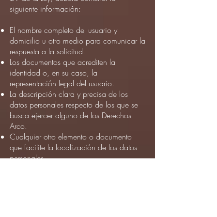
siguiente información:
El nombre completo del usuario y
domicilio u otro medio para comunicar la
respuesta a la solicitud.
Los documentos que acrediten la
identidad o, en su caso, la
representación legal del usuario.
La descripción clara y precisa de los
datos personales respecto de los que se
busca ejercer alguno de los Derechos
Arco.
Cualquier otro elemento o documento
que facilite la localización de los datos
personales.
Para efectos de acreditar la identidad, el
usuario, titular de los datos personales,
podrá usar cualquier identificación oficial
vigente (i.e. credencial del Instituto