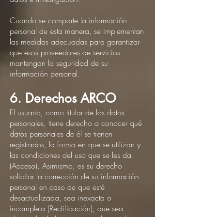
Cuando se comparte la información
personal de esta manera, se implementan
las medidas adecuadas para garantizar
que esos proveedores de servicios
mantengan la seguridad de su
información personal.
6. Derechos ARCO
El usuario, como titular de los datos
personales, tiene derecho a conocer qué
datos personales de él se tienen
registrados, la forma en que se utilizan y
las condiciones del uso que se les da
(Acceso). Asimismo, es su derecho
solicitar la corrección de su información
personal en caso de que esté
desactualizada, sea inexacta o
incompleta (Rectificación); que sea