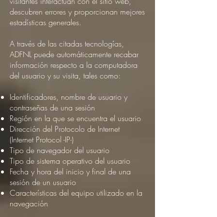
visitantes interactúan con el sitio web,
descubren errores y proporcionan mejores
estadísticas generales.
A través de las citadas tecnologías,
ADFNL puede automáticamente recabar
información respecto a la computadora
del usuario y su visita, tales como:
Identificadores, nombre de usuario y
contraseñas de una sesión
Región en la que se encuentra el usuario
Dirección del Protocolo de Internet
(Internet Protocol -IP-)
Tipo de navegador del usuario
Tipo de sistema operativo del usuario
Fecha y hora del inicio y final de una
sesión de un usuario
Características del equipo utilizado en la
navegación