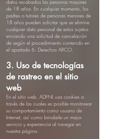
datos recabados las personas mayores
de 18 años. En cualquier momento, los
padres o tutores de personas menores de
18 años pueden solicitar que se elimine
cualquier dato personal de estos sujetos
enviando una solicitud de cancelación
de según el procedimiento contenido en
el apartado 6. Derechos ARCO.
3. Uso de tecnologías
de rastreo en el sitio
web
En el sitio web, ADFNL usa cookies a
través de las cuales es posible monitorear
su comportamiento como usuario de
Internet, así como brindarle un mejor
servicio y experiencia al navegar en
nuestra página.