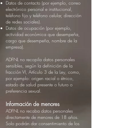
Datos de contacto (por ejemplo, correo
electrónico personal e institucional,
teléfono fijo y teléfono celular, dirección
de redes sociales).
Datos de ocupación (por ejemplo,
actividad económica que desempeña,
cargo que desempeña, nombre de la
empresa).
ADFNL no recopila datos personales
sensibles, según la definición de la
fracción VI, Artículo 3 de la Ley, como,
por ejemplo: origen racial o étnico,
estado de salud presente o futuro o
preferencia sexual.
Información de menores
ADFNL no recaba datos personales
directamente de menores de 18 años.
Solo podrán dar consentimiento de los