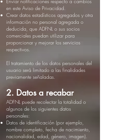
Enviar notificaciones respecto a cambios
en este Aviso de Privacidad.
Crear datos estadísticos agregados y otra
información no personal agregada o
deducida, que ADFNL o sus socios
comerciales puedan utilizar para
proporcionar y mejorar los servicios
respectivos.
El tratamiento de los datos personales del
usuario será limitado a las finalidades
previamente señaladas.
2. Datos a recabar
ADFNL puede recolectar la totalidad o
algunos de los siguientes datos
personales:
Datos de identificación (por ejemplo,
nombre completo, fecha de nacimiento,
nacionalidad, edad, género, imagen).