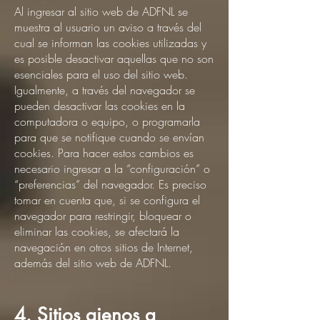
Al ingresar al sitio web de ADFNL se
muestra al usuario un aviso a través del
cual se informan las cookies utilizadas y
es posible desactivar aquellas que no son
esenciales para el uso del sitio web.
Igualmente, a través del navegador se
pueden desactivar las cookies en la
computadora o equipo, o programarla
para que se notifique cuando se envían
cookies. Para hacer estos cambios es
necesario ingresar a la “configuración” o
“preferencias” del navegador. Es preciso
tomar en cuenta que, si se configura el
navegador para restringir, bloquear o
eliminar las cookies, se afectará la
navegación en otros sitios de Internet,
además del sitio web de ADFNL.
4. Sitios ajenos a