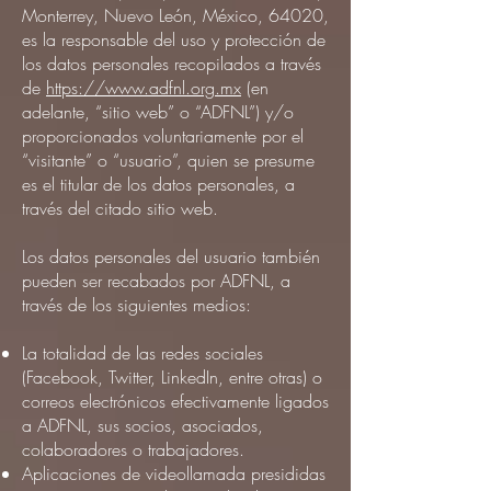
Monterrey, Nuevo León, México, 64020,
es la responsable del uso y protección de
los datos personales recopilados a través
de
https://www.adfnl.org.mx
(en
adelante, “sitio web” o “ADFNL”) y/o
proporcionados voluntariamente por el
“visitante” o “usuario”, quien se presume
es el titular de los datos personales, a
través del citado sitio web.
Los datos personales del usuario también
pueden ser recabados por ADFNL, a
través de los siguientes medios:
La totalidad de las redes sociales
(Facebook, Twitter, LinkedIn, entre otras) o
correos electrónicos efectivamente ligados
a ADFNL, sus socios, asociados,
colaboradores o trabajadores.
Aplicaciones de videollamada presididas