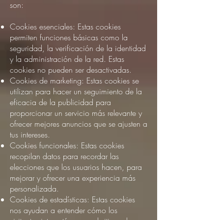
son:
Cookies esenciales: Estas cookies
permiten funciones básicas como la
seguridad, la verificación de la identidad
y la administración de la red. Estas
cookies no pueden ser desactivadas.
Cookies de marketing: Estas cookies se
utilizan para hacer un seguimiento de la
eficacia de la publicidad para
proporcionar un servicio más relevante y
ofrecer mejores anuncios que se ajusten a
tus intereses.
Cookies funcionales: Estas cookies
recopilan datos para recordar las
elecciones que los usuarios hacen, para
mejorar y ofrecer una experiencia más
personalizada.
Cookies de estadísticas: Estas cookies
nos ayudan a entender cómo los