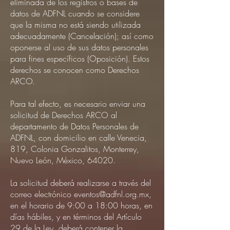
eliminada de los registros o bases de
datos de ADFNL cuando se considere
que la misma no está siendo utilizada
adecuadamente (Cancelación); así como
oponerse al uso de sus datos personales
para fines específicos (Oposición). Estos
derechos se conocen como Derechos
ARCO.
Para tal efecto, es necesario enviar una
solicitud de Derechos ARCO al
departamento de Datos Personales de
ADFNL, con domicilio en calle Venecia,
819, Colonia Gonzalitos, Monterrey,
Nuevo León, México, 64020.
La solicitud deberá realizarse a través del
correo electrónico
eventos@adfnl.org.mx
,
en el horario de 9:00 a 18:00 horas, en
días hábiles, y en términos del Artículo
29 de la Ley, deberá contener la