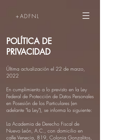
+ADFNL
POLÍTICA DE
PRIVACIDAD
Última actualización el 22 de marzo,
2022
En cumplimiento a lo previsto en la Ley
Federal de Protección de Datos Personales
en Posesión de los Particulares (en
adelante "la Ley"), se informa lo siguiente:
La Academia de Derecho Fiscal de
Nuevo León, A.C., con domicilio en
calle Venecia, 819, Colonia Gonzalitos,