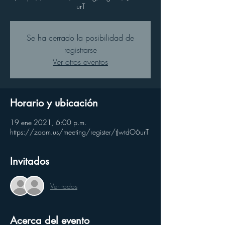
urT
Se ha cerrado la posibilidad de
registrarse
Ver otros eventos
Horario y ubicación
19 ene 2021, 6:00 p.m.
https://zoom.us/meeting/register/tJwtdO6urT
Invitados
Ver todos
Acerca del evento