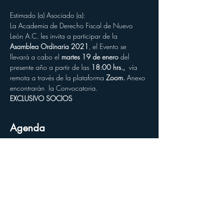
Estimado (a) Asociado (a):
La Academia de Derecho Fiscal de Nuevo 
León A.C. les invita a participar de la 
Asamblea Ordinaria 2021
, el Evento se 
llevará a cabo el 
martes 19 de enero
 del 
presente año a partir de las 
18:00 hrs.,
  vía 
remota a través de la plataforma 
Zoom. 
Anexo 
encontrarán  la Convocatoria.
EXCLUSIVO SOCIOS
Agenda
6:00 p.m. - 7:45 p.m.
1 hora 45 minutos
CONVOCATORIA A ASAMBLEA ORDINARIA
2021
Ver todos