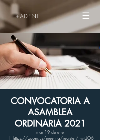
+ADFNL
CONVOCATORIA A
ASAMBLEA
ORDINARIA 2021
mar 19 de ene
  |  
https://zoom.us/meeting/register/tJwtdO6